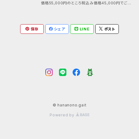
価格55,000円のところ税込み価格45,000円でご提
はコチラから↓ https://hananono.com/yoyaku.ht
供いたします。 有効期限は6ヵ月となっております。
ml お支払いは安心のオンライン決済、初めての方も大
歓迎です！ 健康的なライフスタイルを手に入れるため
保存
に、ぜひこの機会をお見逃しなく！
シェア
LINE
ポスト
© hananono.gait
Powered by