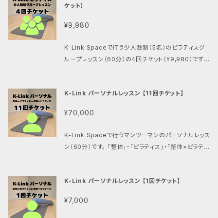
ケット】
¥9,980
K-Link Spaceで行う少人数制（5名）のピラティスグ
ループレッスン（60分）の4回チケット（¥9,980）です。
※チケットの有効期限は4ヶ月です。一回あたり¥2,75
0が➡︎¥2,495になります。
K-Link パーソナルレッスン 【11回チケット】
¥70,000
K-Link Spaceで行うマンツーマンのパーソナルレッス
ン（60分）です。 「整体」・「ピラティス」・「整体×ピラティ
ス」からお選びいただけます。 お得な回数券（11回チケ
ット）になります。 一回あたりの通常価格（¥7,000）を
K-Link パーソナルレッスン 【1回チケット】
➡︎¥6,364円でお使いいただけます。 ※通常より7,00
0円（11回分）お得です。
¥7,000