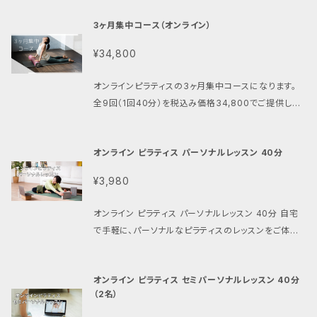
す。 姿勢を良くしたい。痩せたい。体質を変えたい。本気
3ヶ月集中コース（オンライン）
で今の自分と向き合いたい。将来今のままでは不
安・・・。 ピラティスや整体を通してご自身の身体と真剣
¥34,800
に向き合う3ヵ月を提供します。 正しい姿勢・歩きを取
り戻し、健康的で美しい身体を一緒に作っていきましょ
オンラインピラティスの3ヶ月集中コースになります。
う。
全9回（1回40分）を税込み価格34,800でご提供しま
す。 こんな方にオススメです。 実際に通えない方におス
スメ！！ 姿勢を良くしたい。痩せたい。体質を変えたい。
オンライン ピラティス パーソナルレッスン 40分
本気で今の自分と向き合いたい。将来今のままでは不
安・・・。 ピラティスを通してご自身の身体と真剣に向き
¥3,980
合う3ヵ月を提供します。 正しい姿勢・歩きを取り戻し、
健康的で美しい身体を一緒に作っていきましょう。
オンライン ピラティス パーソナルレッスン 40分 自宅
で手軽に、パーソナルなピラティスのレッスンをご体験
いただけます！ 1対1の指導で、あなただけのペースで
進めるプライベートレッスンです。 身近な場所で、プロ
オンライン ピラティス セミパーソナルレッスン 40分
のインストラクターと一緒に運動を楽しんでみません
（2名）
か？ こんな方にオススメです！ ・自宅でできる運動を探
している方 ・忙しくてジムに通えない方 ・身体の不調を