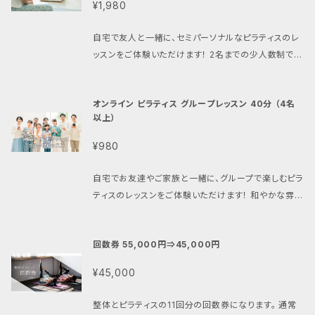
¥1,980
改善したい方 ・姿勢や体型を気にされている方 まずは
この40分で、ピラティスの魅力を実感してください！ ご
自宅で友人と一緒に、セミパーソナルなピラティスのレ
予約はコチラから↓ https://hananono.com/yoyak
ッスンをご体験いただけます！ 2名までの少人数制で、
u.html お支払いは安心のオンライン決済、初めての方
より密接にプロのインストラクターの指導を受けなが
も大歓迎です！ 健康的な毎日を手に入れるために、ぜ
ら、楽しく運動をお楽しみください。 こんな方にオススメ
ひお試しください。
オンライン ピラティス グループレッスン 40分 （4名
です！ ・友達と一緒に運動をしたい方 ・自宅で手軽に
以上）
運動をしたい方 ・身体の柔軟性を高めたい方 ・健康維
持や体型改善を目指している方 この40分で、ピラティ
¥980
スの楽しさと効果を実感してみてください！ ※お一人
様：1,980円になりますのでご了承ください。 ご予約は
自宅でお友達やご家族と一緒に、グループで楽しむピラ
コチラから↓ https://hananono.com/yoyaku.htm
ティスのレッスンをご体験いただけます！ 和やかな雰囲
l お支払いは安心のオンライン決済、初めての方も大歓
気の中、プロのインストラクターの指導を受けながら、
迎です！ 健康的な毎日を手に入れるために、ぜひこの
楽しく運動を楽しんでみませんか？ こんな方にオススメ
機会をお見逃しなく！
回数券 55,000円⇒45,000円
です！ ・仲間と一緒に運動したい方 ・自宅でリラックス
しながら運動をしたい方 ・身体の柔軟性を高めたい方
¥45,000
・楽しく健康を維持したい方 この40分で、ピラティスの
楽しさと充実感を体験してみてください！ ※お一人様：
整体とピラティスの11回分の回数券になります。 通常
980円（税込）となりますのでご了承ください。 ご予約