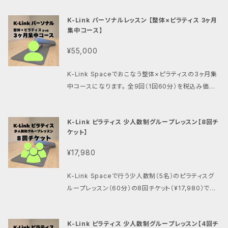
に限ります。
K-Link パーソナルレッスン 【整体×ピラティス 3ヶ月
集中コース】
¥55,000
K-Link Spaceでおこなう整体×ピラティスの3ヶ月集
中コースになります。 全9回（1回60分）を税込み価格5
5,000でご提供します。 こんな方にオススメです。 実際
に通えない方におススメ！！ 姿勢を良くしたい。痩せた
K-Link ピラティス 少人数制グループレッスン【8回チ
い。体質を変えたい。本気で今の自分と向き合いたい。
ケット】
将来今のままでは不安・・・。 ピラティスを通してご自身
の身体と真剣に向き合う3ヵ月を提供します。 正しい姿
¥17,980
勢・歩きを取り戻し、健康的で美しい身体を一緒に作っ
ていきましょう。
K-Link Spaceで行う少人数制（5名）のピラティスグ
ループレッスン（60分）の8回チケット（¥17,980）です。
※チケットの有効期限は4ヶ月です。一回あたり¥2,75
0が➡︎¥2,245になります。
K-Link ピラティス 少人数制グループレッスン【4回チ